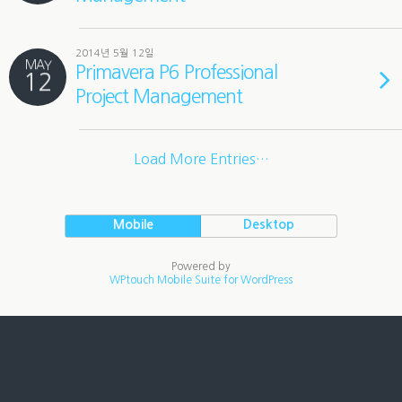
2014년 5월 12일
MAY
Primavera P6 Professional
12
Project Management
Load More Entries…
Mobile
Desktop
Powered by
WPtouch Mobile Suite for WordPress