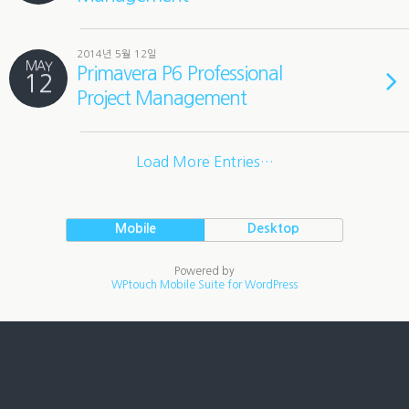
2014년 5월 12일
MAY
Primavera P6 Professional
12
Project Management
Load More Entries…
Mobile
Desktop
Powered by
WPtouch Mobile Suite for WordPress